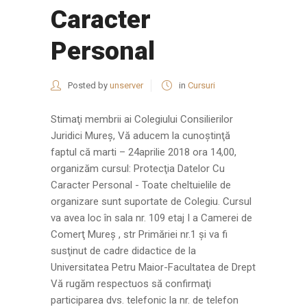
Caracter
Personal
Posted by
unserver
in
Cursuri
Stimaţi membrii ai Colegiului Consilierilor
Juridici Mureş, Vă aducem la cunoştinţă
faptul că marti – 24aprilie 2018 ora 14,00,
organizăm cursul: Protecţia Datelor Cu
Caracter Personal - Toate cheltuielile de
organizare sunt suportate de Colegiu. Cursul
va avea loc în sala nr. 109 etaj I a Camerei de
Comerţ Mureş , str Primăriei nr.1 şi va fi
susţinut de cadre didactice de la
Universitatea Petru Maior-Facultatea de Drept
Vă rugăm respectuos să confirmaţi
participarea dvs. telefonic la nr. de telefon