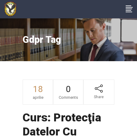
Gdpr Tag
18
0
Share
aprilie
Comments
Curs: Protecţia
Datelor Cu