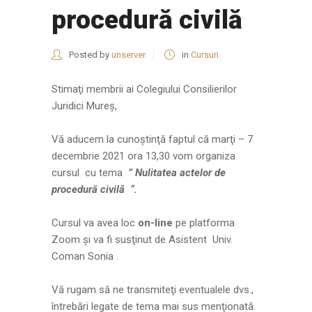
procedură civilă
Posted by
unserver
in
Cursuri
Stimaţi membrii ai Colegiului Consilierilor
Juridici Mureş,
Vă aducem la cunoştinţă faptul că marţi – 7
decembrie 2021 ora 13,30 vom organiza
cursul cu tema
” Nulitatea actelor de
procedură civilă
“.
Cursul va avea loc
on-line
pe platforma
Zoom şi va fi susţinut de Asistent Univ.
Coman Sonia .
Vă rugam să ne transmiteţi eventualele dvs.,
întrebări legate de tema mai sus menţionată.