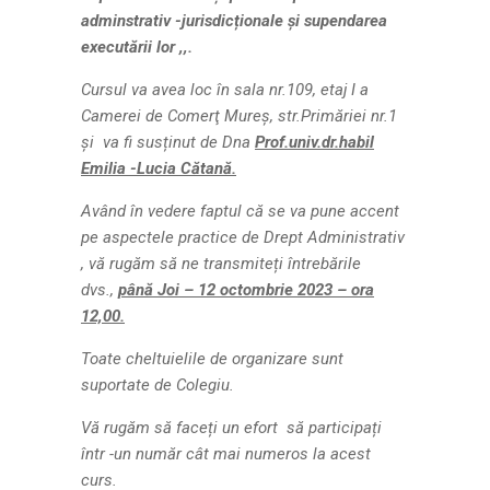
adminstrativ -jurisdicționale și supendarea
executării lor ,,.
Cursul va avea loc în sala nr.109, etaj I a
Camerei de Comerţ Mureş, str.Primăriei nr.1
și va fi susținut de Dna
Prof.univ.dr.habil
Emilia -Lucia Cătană.
Având în vedere faptul că se va pune accent
pe aspectele practice de Drept Administrativ
, vă rugăm să ne transmiteți întrebările
dvs.,
până Joi – 12 octombrie 2023 – ora
12,00.
Toate cheltuielile de organizare sunt
suportate de Colegiu.
Vă rugăm să faceți un efort să participați
într -un număr cât mai numeros la acest
curs.