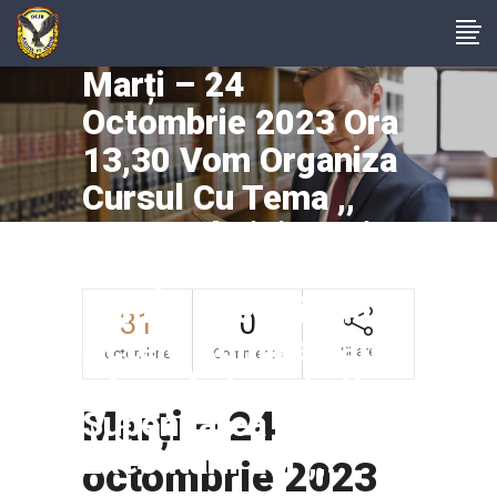
Marți – 24
Octombrie 2023 Ora
13,30 Vom Organiza
Cursul Cu Tema ,,
Drept Administrativ
– Aspecte Teoretice
Și Practice Privind
31
0
Actele Adminstrativ
Share
octombrie
Comments
-jurisdicționale Și
Marți – 24
Supendarea
Executării Lor ,,.
octombrie 2023