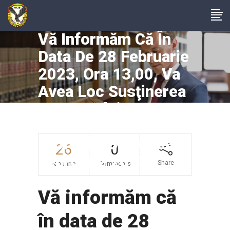
Vă Informăm Că În
Data De 28 Februarie
2023, Ora 13,00, Va
Avea Loc Susţinerea
Examenului Pentru
Definitivarea În
Profesie, Sesiunea
26
0
Februarie 2023 .
Share
ianuarie
Comments
Vă informăm că
în data de 28