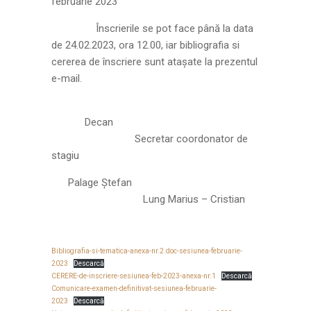
februarie 2023
Înscrierile se pot face până la data
de 24.02.2023, ora 12.00, iar bibliografia si
cererea de înscriere sunt ataşate la prezentul
e-mail.
Decan
Secretar coordonator de
stagiu
Palage Ştefan
Lung Marius – Cristian
Bibliografia-si-tematica-anexa-nr.2.doc-sesiunea-februarie-
2023
Descarcă
CERERE-de-inscriere-sesiunea-feb-2023-anexa-nr.1
Descarcă
Comunicare-examen-definitivat-sesiunea-februarie-
2023
Descarcă