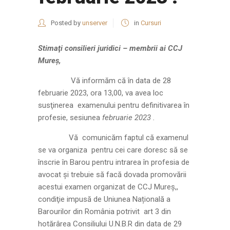
Posted by
unserver
in
Cursuri
Stimaţi consilieri juridici – membrii ai CCJ
Mureş,
Vă informăm că în data de 28
februarie 2023, ora 13,00, va avea loc
susţinerea examenului pentru definitivarea în
profesie, sesiunea
februarie 2023 .
Vă comunicăm faptul că examenul
se va organiza pentru cei care doresc să se
înscrie în Barou pentru intrarea în profesia de
avocat şi trebuie să facă dovada promovării
acestui examen organizat de CCJ Mureș,,
condiţie impusă de Uniunea Națională a
Barourilor din România potrivit art 3 din
hotărârea Consiliului U.N.B.R din data de 29